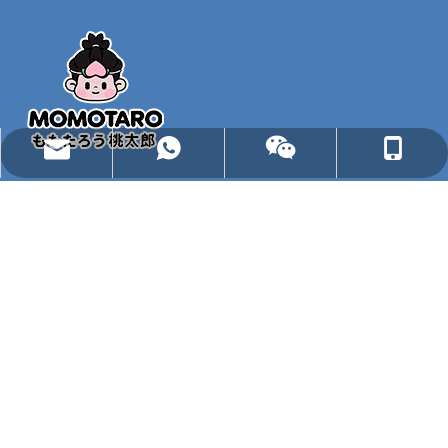
sherry@momotarobaby.com
+86 13295906884
+86 18698370130
+86 18698370130
Quanzhou Energy Babycare Co., Ltd es un proveedor
profesional de ODM y OEM que se especializa en I+D,
producción y venta de pañales desechables para bebés,
calzoncillos entrenadores y otros productos de higiene
desechables.
Enlaces Rápidos