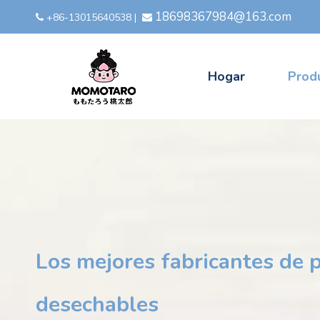
18698367984@163.com
+86-13015640538
|


Hogar
Prod
Los mejores fabricantes de
desechables