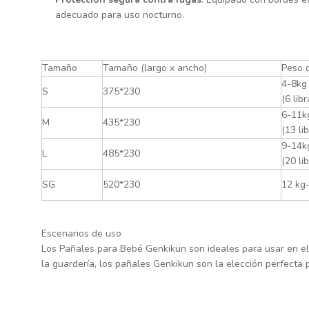
adecuado para uso nocturno.
Tamaño
Tamaño (largo x ancho)
Peso 
4-8kg
S
375*230
(6 lib
6-11k
M
435*230
(13 li
9-14k
L
485*230
(20 li
SG
520*230
12 kg-
Escenarios de uso
Los Pañales para Bebé Genkikun son ideales para usar en el
la guardería, los pañales Genkikun son la elección perfect