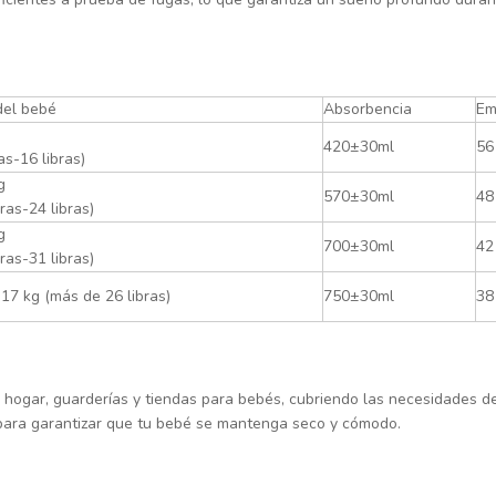
del bebé
Absorbencia
Em
420±30ml
56
ras-16 libras)
g
570±30ml
48
bras-24 libras)
g
700±30ml
42
bras-31 libras)
17 kg (más de 26 libras)
750±30ml
38
 hogar, guarderías y tiendas para bebés, cubriendo las necesidades d
a para garantizar que tu bebé se mantenga seco y cómodo.