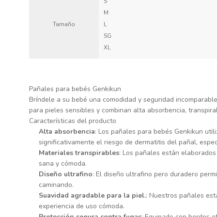
S
M
Tamaño
L
SG
XL
Pañales para bebés Genkikun
Bríndele a su bebé una comodidad y seguridad incomparables
para pieles sensibles y combinan alta absorbencia, transpira
Características del producto
Alta absorbencia
: Los pañales para bebés Genkikun uti
significativamente el riesgo de dermatitis del pañal, esp
Materiales transpirables
: Los pañales están elaborados 
sana y cómoda.
Diseño ultrafino
: El diseño ultrafino pero duradero per
caminando.
Suavidad agradable para la piel.
: Nuestros pañales está
experiencia de uso cómoda.
Protección segura contra fugas
: Equipado con bordes e