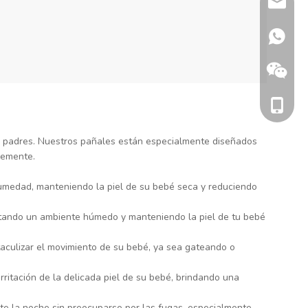
sherry@
+86 132
+86 186
s padres. Nuestros pañales están especialmente diseñados
remente.
humedad, manteniendo la piel de su bebé seca y reduciendo
evitando un ambiente húmedo y manteniendo la piel de tu bebé
taculizar el movimiento de su bebé, ya sea gateando o
rritación de la delicada piel de su bebé, brindando una
+86 186
te la noche sin preocuparse por las fugas, especialmente