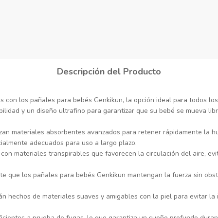
Descripción del Producto
 con los pañales para bebés Genkikun, la opción ideal para todos lo
bilidad y un diseño ultrafino para garantizar que su bebé se mueva lib
lizan materiales absorbentes avanzados para retener rápidamente la 
ecialmente adecuados para uso a largo plazo.
con materiales transpirables que favorecen la circulación del aire, 
mite que los pañales para bebés Genkikun mantengan la fuerza sin obs
n hechos de materiales suaves y amigables con la piel para evitar la i
ficientes a prueba de fugas, lo que garantiza un sueño profundo duran