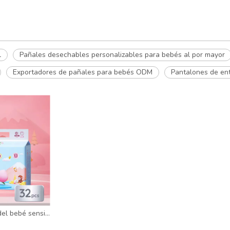
l
Pañales desechables personalizables para bebés al por mayor
Exportadores de pañales para bebés ODM
Pantalones de en
El entrenamiento del bebé sensible levanta los pañales del algodón al por mayor | Momotaro Baby Pants Pañales Certificado CE