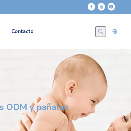
Contacto
és ODM y pañales