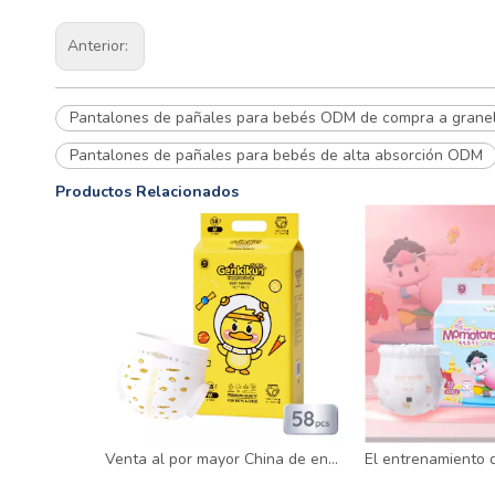
Anterior:
Pantalones de pañales para bebés ODM de compra a grane
Pantalones de pañales para bebés de alta absorción ODM
Productos Relacionados
Venta al por mayor China de encargo de las bragas del entrenamiento de la muestra gratuita de los pañales del bebé del OEM disponible