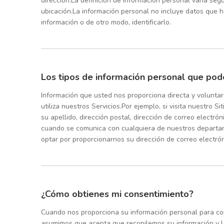
dirección.La definición de información personal varía segú
ubicación.La información personal no incluye datos que 
información o de otro modo, identificarlo.
Los tipos de información personal que pod
Información que usted nos proporciona directa y volunta
utiliza nuestros Servicios.Por ejemplo, si visita nuestro 
su apellido, dirección postal, dirección de correo elect
cuando se comunica con cualquiera de nuestros departame
optar por proporcionarnos su dirección de correo electrón
¿Cómo obtienes mi consentimiento?
Cuando nos proporciona su información personal para comp
asumimos que acepta que recopilemos su información y la