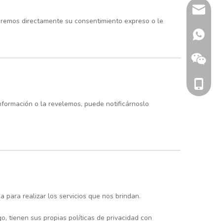
sherry@
diremos directamente su consentimiento expreso o le
+86 132
+86 186
formación o la revelemos, puede notificárnoslo
 para realizar los servicios que nos brindan.
, tienen sus propias políticas de privacidad con