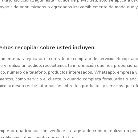
n la jurisdicción.Según esta Política de privacidad, solo se aplica a us
hayan sido anonimizados o agregados irreversiblemente de modo que y
emos recopilar sobre usted incluyen:
riamente para ejecutar el contrato de compra o de servicios.Recopila
Sitio y realiza un pedido, recopilamos la información que nos proporcion
rónico, número de teléfono, productos interesados, Whatsapp, empresa 
ntos, como servicio al cliente, o cuando completa formularios o enc
ico si desea recibir información sobre los productos y servicios que o
letar una transacción, verificar su tarjeta de crédito, realizar un p
 utilicemos únicamente para este fin.