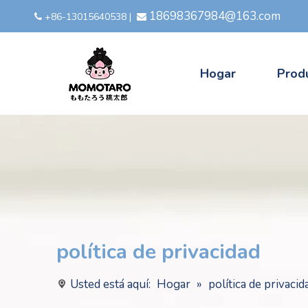
18698367984@163.com
+86-13015640538
|


Hogar
Prod
política de privacidad
Usted está aquí:
Hogar
»
política de privacid