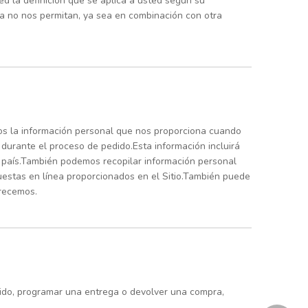
ted la definición que se aplica a usted según su
a no nos permitan, ya sea en combinación con otra
mos la información personal que nos proporciona cuando
a durante el proceso de pedido.Esta información incluirá
y país.También podemos recopilar información personal
uestas en línea proporcionados en el Sitio.También puede
frecemos.
edido, programar una entrega o devolver una compra,