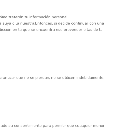
+86 186
mo tratarán tu información personal.
 suya o la nuestra.Entonces, si decide continuar con una
sdicción en la que se encuentra ese proveedor o las de la
rantizar que no se pierdan, no se utilicen indebidamente,
a dado su consentimiento para permitir que cualquier menor