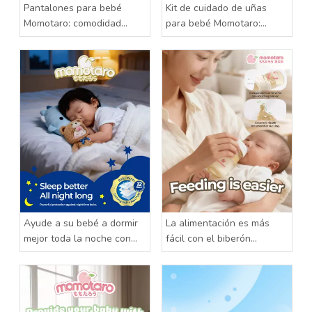
Pantalones para bebé
Kit de cuidado de uñas
Momotaro: comodidad
para bebé Momotaro:
suave para cada pequeña
cuidado suave para dedos
aventura
pequeños
Ayude a su bebé a dormir
La alimentación es más
mejor toda la noche con
fácil con el biberón
los pantalones para bebé
Momotaro
Momotaro