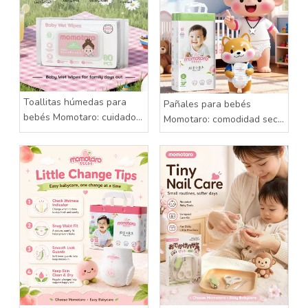
Toallitas húmedas para
Pañales para bebés
bebés Momotaro: cuidado
Momotaro: comodidad seca
suave para cada pequeño
para cada día feliz
desorden