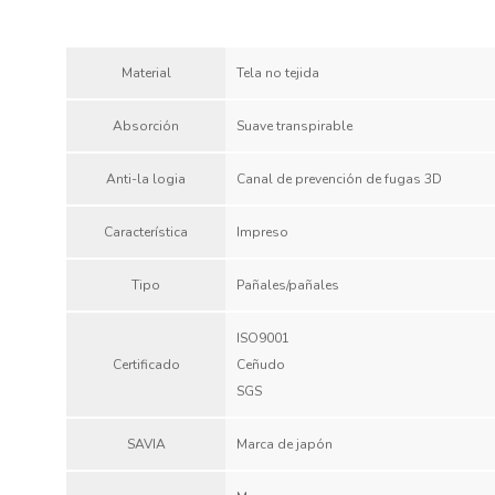
Material
Tela no tejida
Absorción
Suave transpirable
Anti-la logia
Canal de prevención de fugas 3D
Característica
Impreso
Tipo
Pañales/pañales
ISO9001
Certificado
Ceñudo
SGS
SAVIA
Marca de japón