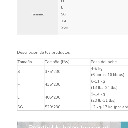
M
L
Tamaño
SG
Xxl
Xxxl
Descripción de los productos
Tamaño
Tamaño (l*w)
Peso del bebé
4-8 kg
S
375*230
(6 libras-16 libras)
6-11 kg
M
435*230
(13 lbs-24 lbs)
9-14 kg
L
485*230
(20 lb-31 lbs)
SG
520*230
12 kg-17 kg (por enc