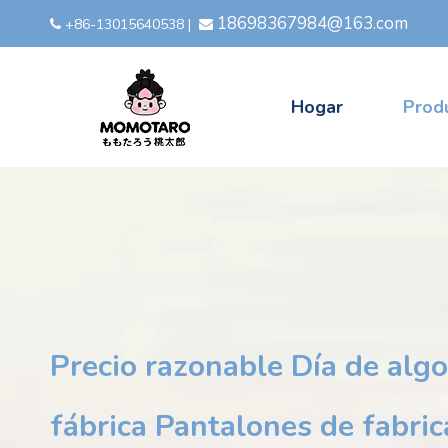
18698367984@163.com
+86-13015640538
|


Hogar
Prod
Precio razonable Día de alg
fábrica Pantalones de fabri