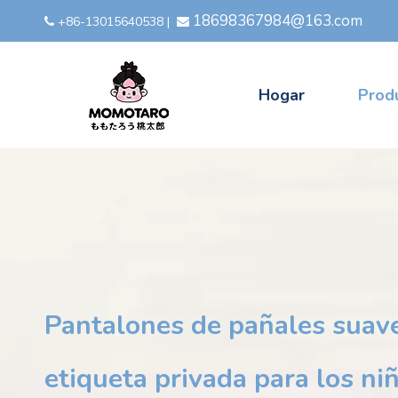
18698367984@163.com
+86-13015640538
|


Hogar
Prod
Pantalones de pañales suave
etiqueta privada para los ni