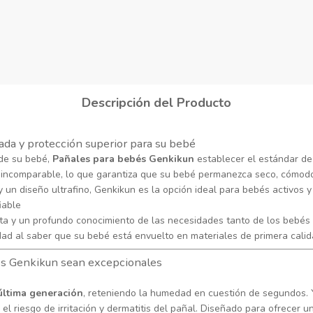
Descripción del Producto
da y protección superior para su bebé
 de su bebé,
Pañales para bebés Genkikun
establecer el estándar de
 incomparable, lo que garantiza que su bebé permanezca seco, cómodo 
un diseño ultrafino, Genkikun es la opción ideal para bebés activos y 
iable
ta y un profundo conocimiento de las necesidades tanto de los bebés 
idad al saber que su bebé está envuelto en materiales de primera cali
les Genkikun sean excepcionales
última generación
, reteniendo la humedad en cuestión de segundos. 
l riesgo de irritación y dermatitis del pañal. Diseñado para ofrecer u