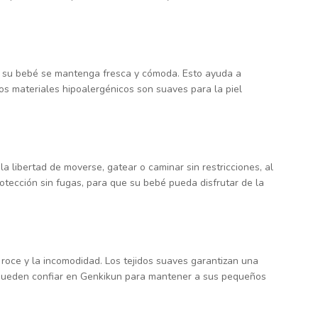
de su bebé se mantenga fresca y cómoda. Esto ayuda a
os materiales hipoalergénicos son suaves para la piel
la libertad de moverse, gatear o caminar sin restricciones, al
otección sin fugas, para que su bebé pueda disfrutar de la
+86 186
l roce y la incomodidad. Los tejidos suaves garantizan una
s pueden confiar en Genkikun para mantener a sus pequeños