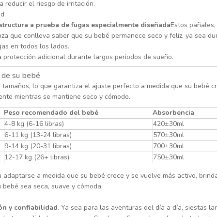
educir el riesgo de irritación.
ad
structura a prueba de fugas especialmente diseñada
Estos pañales,
anza que conlleva saber que su bebé permanece seco y feliz, ya sea d
as en todos los lados.
protección adicional durante largos periodos de sueño.
 de su bebé
tamaños, lo que garantiza el ajuste perfecto a medida que su bebé cr
mente mientras se mantiene seco y cómodo.
Peso recomendado del bebé
Absorbencia
4-8 kg (6-16 libras)
420±30ml
6-11 kg (13-24 libras)
570±30ml
9-14 kg (20-31 libras)
700±30ml
12-17 kg (26+ libras)
750±30ml
 adaptarse a medida que su bebé crece y se vuelve más activo, brin
su bebé sea seca, suave y cómoda.
n y confiabilidad
. Ya sea para las aventuras del día a día, siestas 