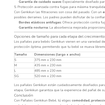
Garantía de cuidado suave:
Especialmente diseñado para r
5. Protección avanzada contra fugas para máxima tranquilid
Con Genkikun las filtraciones son cosa del pasado. Con un
e
posibles derrames. Los padres pueden disfrutar de la confi
Bordes elásticos antifugas:
Ofrece protección contra fug
Garantía nocturna:
La absorbencia mejorada proporciona 
Opciones de tamaño para cada etapa del crecimiento
Los pañales para bebés Genkikun vienen en una variedad de 
protección óptima, permitiendo que tu bebé se mueva libre
Tamaño
Dimensiones (largo x ancho)
S
375 mm x 230 mm
M
435 mm x 230 mm
L
485 mm x 230 mm
SG
520 mm x 230 mm
Los pañales Genkikun están cuidadosamente diseñados para
etapa, Genkikun garantiza que la experiencia del pañal de 
Conclusión
Con Pañales Genkikun Bebé, tú eliges
comodidad, protecció