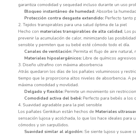
garantiza comodidad y sequedad incluso durante un uso pro
Bloqueo instantáneo de humedad:
Absorbe la humedad 
Protección contra desgaste extendido:
Perfecto tanto 
2. Tejidos transpirables para una salud óptima de la piel
Hecho con
materiales transpirables de alta calidad
, Los 
prevenir la acumulación de calor, minimizando las posibilid
sensible y permiten que su bebé esté cómodo todo el día.
Canales de ventilación:
Permita el flujo de aire natural,
Materiales hipoalergénicos:
Libre de químicos agresivos 
3. Diseño ultrafino con máxima absorbencia
Atrás quedaron los días de los pañales voluminosos y restric
tiempo que le proporciona altos niveles de absorbencia. A pe
máxima comodidad y movilidad.
Delgado y flexible:
Permite un movimiento sin restriccio
Comodidad activa del bebé:
Perfecto para bebés a los q
4. Suavidad agradable para la piel sensible
Los pañales Genkikun están hechos de
Materiales ultrasua
sensación lujosa y acolchada, lo que los hace ideales para
cómodos y sin sarpullidos.
Suavidad similar al algodón:
Se siente lujoso y suave co