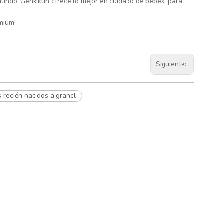
mundo, Genkikun ofrece lo mejor en cuidado de bebés, para
mium!
Siguiente:
 recién nacidos a granel