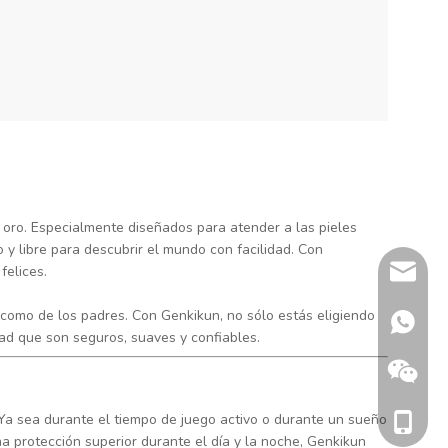
 oro. Especialmente diseñados para atender a las pieles
y libre para descubrir el mundo con facilidad. Con
sherry@
felices.
como de los padres. Con Genkikun, no sólo estás eligiendo
+86 132
dad que son seguros, suaves y confiables.
Ya sea durante el tiempo de juego activo o durante un sueño
+86 186
na protección superior durante el día y la noche, Genkikun