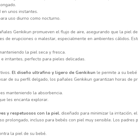
longado.
en unos instantes.
para uso diurno como nocturno.
pañales Genkikun promueven el flujo de aire, asegurando que la piel 
ades de erupciones o malestar, especialmente en ambientes cálidos. Est
 manteniendo la piel seca y fresca.
e irritantes, perfecto para pieles delicadas.
tivos.
El diseño ultrafino y ligero de Genkikun
le permite a su bebé 
sar de su perfil delgado, los pañales Genkikun garantizan horas de pr
nes manteniendo la absorbencia.
ue les encanta explorar.
ves y respetuosos con la piel.
diseñado para minimizar la irritación, e
 uso prolongado, incluso para bebés con piel muy sensible. Los padre
ntra la piel de su bebé.