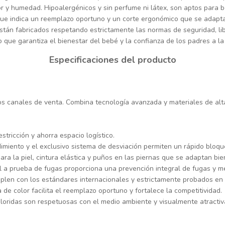
or y humedad. Hipoalergénicos y sin perfume ni látex, son aptos para b
que indica un reemplazo oportuno y un corte ergonómico que se adapta
están fabricados respetando estrictamente las normas de seguridad, l
 que garantiza el bienestar del bebé y la confianza de los padres a la 
Especificaciones del producto
s canales de venta. Combina tecnología avanzada y materiales de alta
estricción y ahorra espacio logístico.
miento y el exclusivo sistema de desviación permiten un rápido bloque
ra la piel, cintura elástica y puños en las piernas que se adaptan bie
al a prueba de fugas proporciona una prevención integral de fugas y me
mplen con los estándares internacionales y estrictamente probados en
de color facilita el reemplazo oportuno y fortalece la competitividad.
oloridas son respetuosas con el medio ambiente y visualmente atractiv