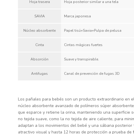
Hoja trasera
Hoja posterior similar a una tela
SAVIA
Marca japonesa
Núcleo absorbente
Papel tisú+Savia+Pulpa de pelusa
Cinta
Cintas mágicas fuertes
Absorción
Suave y transpirable.
Antifugas
Canal de prevención de fugas 3D
Los pañales para bebés son un producto extraordinario en el
núcleo absorbente avanzado de polímeros súper absorbentes 
que esparce y retiene la orina, manteniendo una superficie s
no tejida suave, como la no tejida de aire caliente, para mini
adaptan a los movimientos del bebé y una sábana posterior t
atractivo visual y hasta 12 horas de protección a prueba de