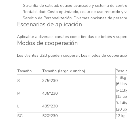
Garantía de calidad: equipo avanzado y sistema de control 
Rentabilidad: Costo optimizado, costo de uso reducido y v
Servicio de Personalización: Diversas opciones de persona
Escenarios de aplicación
Aplicable a diversos canales como tiendas de bebés y supe
Modos de cooperación
Los clientes B2B pueden cooperar. Los modos de cooperación 
Tamaño
Tamaño (largo x ancho)
Peso 
4-8kg
S
375*230
(6 lib
6-11k
M
435*230
(13 li
9-14k
L
485*230
(20 li
SG
520*230
12 kg-