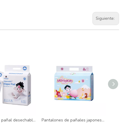
Siguiente:
Almohadilla de pañal desechable Momotaro
Pantalones de pañales japoneses de alta calidad, pañales premium al por mayor para bebés, materiales avanzados cómodos