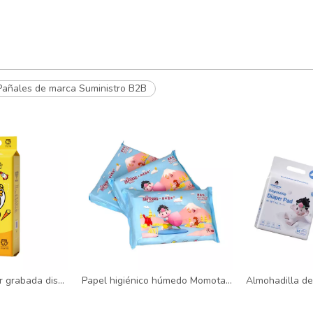
Pañales de marca Suministro B2B
Venta al por mayor grabada disponible del pañal de los pañales del bebé de los pañales económicos económicos del bebé
Papel higiénico húmedo Momotaro