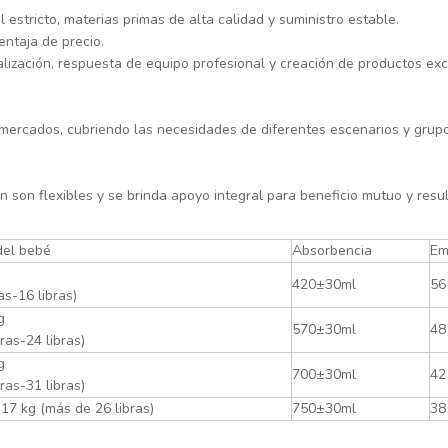
estricto, materias primas de alta calidad y suministro estable.
entaja de precio.
lización, respuesta de equipo profesional y creación de productos exc
rmercados, cubriendo las necesidades de diferentes escenarios y gru
son flexibles y se brinda apoyo integral para beneficio mutuo y resu
del bebé
Absorbencia
Em
420±30ml
56
ras-16 libras)
g
570±30ml
48
bras-24 libras)
g
700±30ml
42
bras-31 libras)
17 kg (más de 26 libras)
750±30ml
38