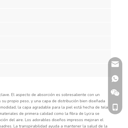
sherry@
+86 132
clave. El aspecto de absorción es sobresaliente con un
su propio peso, y una capa de distribución bien diseñada
+86 186
omodidad, la capa agradable para la piel está hecha de tela
e materiales de primera calidad como la fibra de Lycra se
ción del aire. Los adorables diseños impresos mejoran el
padres. La transpirabilidad ayuda a mantener la salud de la