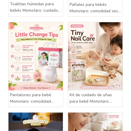
Toallitas húmedas para
Pañales para bebés
bebés Momotaro: cuidado
Momotaro: comodidad seca
suave para cada pequeño
para cada día feliz
desorden
Pantalones para bebé
Kit de cuidado de uñas
Momotaro: comodidad
para bebé Momotaro:
suave para cada pequeña
cuidado suave para dedos
aventura
pequeños