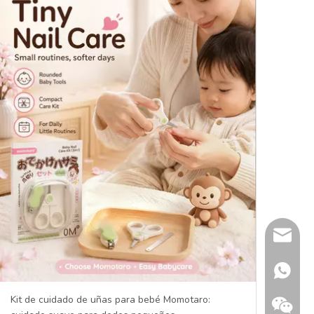
sherry@
+86 132
Kit de cuidado de uñas para bebé Momotaro: