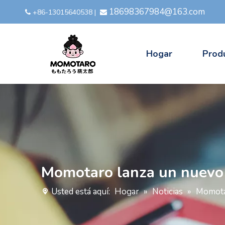
18698367984@163.com
+86-13015640538
|


Hogar
Prod
Momotaro lanza un nuevo
Usted está aquí:
Hogar
»
Noticias
»
Momota