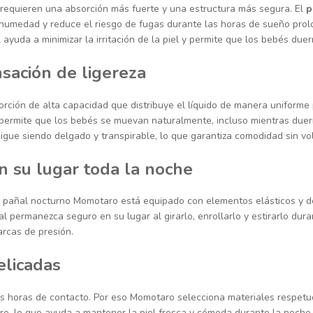
e requieren una absorción más fuerte y una estructura más segura. El
p
humedad y reduce el riesgo de fugas durante las horas de sueño pro
 ayuda a minimizar la irritación de la piel y permite que los bebés d
sación de ligereza
ción de alta capacidad que distribuye el líquido de manera uniforme po
e permite que los bebés se muevan naturalmente, incluso mientras due
igue siendo delgado y transpirable, lo que garantiza comodidad sin v
 su lugar toda la noche
El pañal nocturno Momotaro está equipado con elementos elásticos y 
 permanezca seguro en su lugar al girarlo, enrollarlo y estirarlo dura
arcas de presión.
elicadas
as horas de contacto. Por eso Momotaro selecciona materiales respetuo
e aire, lo que ayuda a mantener la piel fresca y cómoda durante la noche.