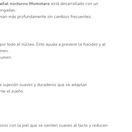
añal nocturno Momotaro
está desarrollado con un
longadas.
uerman más profundamente sin cambios frecuentes.
r todo el núcleo. Esto ayuda a prevenir la flacidez y al
rmen.
olumen.
de sujeción suaves y duraderos que se adaptan
nte el sueño.
sos con la piel que se sienten suaves al tacto y reducen