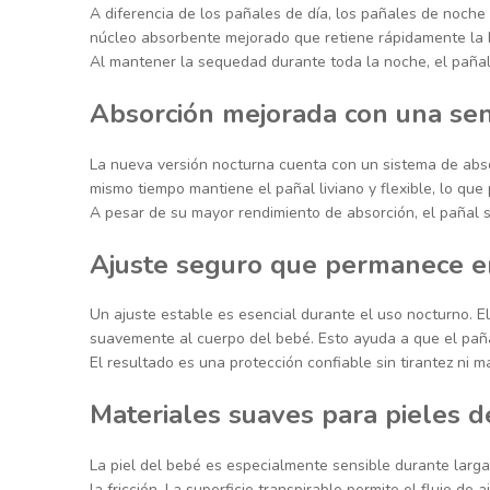
A diferencia de los pañales de día, los pañales de noch
núcleo absorbente mejorado que retiene rápidamente la 
Al mantener la sequedad durante toda la noche, el pañal
Absorción mejorada con una sen
La nueva versión nocturna cuenta con un sistema de absor
mismo tiempo mantiene el pañal liviano y flexible, lo qu
A pesar de su mayor rendimiento de absorción, el pañal s
Ajuste seguro que permanece en
Un ajuste estable es esencial durante el uso nocturno. 
suavemente al cuerpo del bebé. Esto ayuda a que el pañal
El resultado es una protección confiable sin tirantez ni m
Materiales suaves para pieles d
La piel del bebé es especialmente sensible durante larg
la fricción. La superficie transpirable permite el flujo d