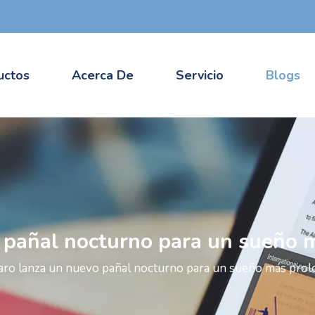
uctos
Acerca De
Servicio
Blogs
 pañal nocturno para un sueño 
ro lanza un nuevo pañal nocturno para un sueño más pro