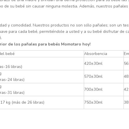
rpo de su bebé sin causar ninguna molestia. Además, nuestros pañales n
lidad y comodidad. Nuestros productos no son sólo pañales; son un te
uave para cada bebé, permitiéndole a usted y a su bebé disfrutar de
é.
rior de los pañales para bebés Momotaro hoy!
del bebé
Absorbencia
Em
420±30ml
56
ras-16 libras)
g
570±30ml
48
bras-24 libras)
g
700±30ml
42
bras-31 libras)
17 kg (más de 26 libras)
750±30ml
38