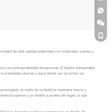
+86 132
+86 186
a bebé de alta calidad elaborado con materiales suaves y
en una transpirabilidad excepcional. El diseño transpirable
a actividades diurnas o para dormir por la noche, los
 prolongado, el culito de su bebé se mantiene fresco y
rbencia superior y un diseño a prueba de fugas, lo que
+86 186
24 horas. Nuestros pañales cuentan con un diseño de