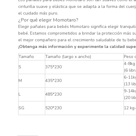
cinturilla suave y elástica que se adapta a la forma del cue
el cuidado más puro.
¿Por qué elegir Momotaro?
Elegir pañales para bebés Momotaro significa elegir tranqui
bebé. Estamos comprometidos a brindar la protección más s
el mejor compañero para el crecimiento saludable de tu beb
¡Obtenga más información y experimente la calidad supe
Tamaño
Tamaño (largo x ancho)
Peso 
4-8kg
S
375*230
(6 lib
6-11k
M
435*230
(13 li
9-14k
L
485*230
(20 li
SG
520*230
12 kg-