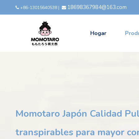
18698367984@163.com
+86-13015640538
|


Hogar
Prod
Momotaro Japón Calidad Pul
transpirables para mayor c