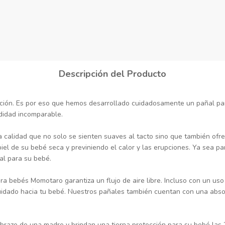
Descripción del Producto
ón. Es por eso que hemos desarrollado cuidadosamente un pañal par
didad incomparable.
calidad que no solo se sienten suaves al tacto sino que también ofrec
el de su bebé seca y previniendo el calor y las erupciones. Ya sea par
al para su bebé.
ra bebés Momotaro garantiza un flujo de aire libre. Incluso con un uso
cuidado hacia tu bebé. Nuestros pañales también cuentan con una abso
razo de una madre y brindan una tierna protección para su bebé las 