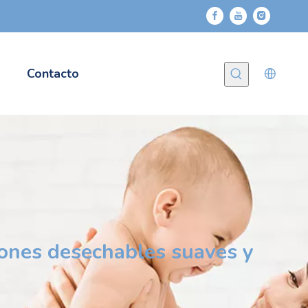
Contacto
ones desechables suaves y