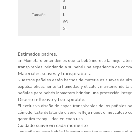
S
M
Tamaño
L
SG
XL
Estimados padres,
En Momotaro entendemos que tu bebé merece la mejor atenci
transpirables, brindando a su bebé una experiencia de como
Materiales suaves y transpirables.
Nuestros pañales están hechos de materiales suaves de alta 
expulsa eficazmente la humedad y el calor, manteniendo la pi
pañales para bebés Momotaro brindan una protección integr
Diseño reflexivo y transpirable.
El exclusivo diseño de capas transpirables de los pañales pa
cómodo. Este detalle de diseño refleja nuestro meticuloso 
garantiza tranquilidad en cada uso.
Cuidado suave en cada momento
Los pañales para bebés Momotaro son tan suaves como el ab