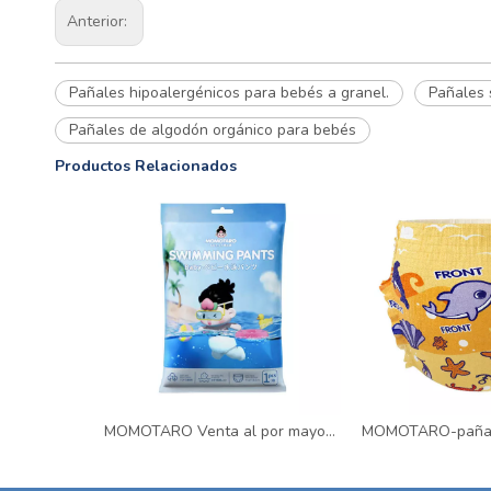
Anterior:
Pañales hipoalergénicos para bebés a granel.
Pañales 
Pañales de algodón orgánico para bebés
Productos Relacionados
MOMOTARO Venta al por mayor Muestras gratuitas Pañales de natación desechables impermeables Pañales de pantalón de entrenamiento de natación para niños pequeños