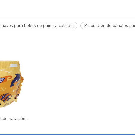
suaves para bebés de primera calidad.
Producción de pañales par
MOMOTARO-pañal de natación para bebés, pantalones desechables, absorbentes, personalizados, OEM, de cintura alta, de una pieza, para natación