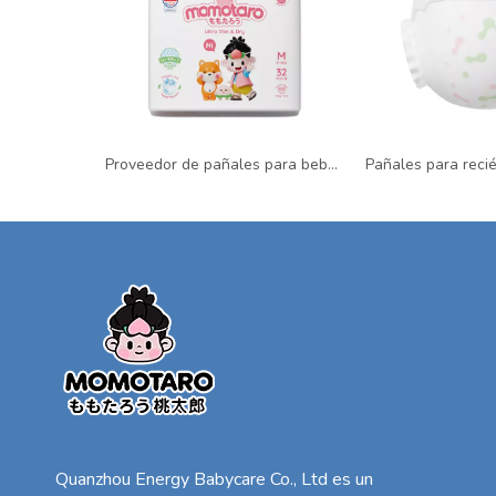
Proveedor de pañales para bebés Personalización de pedidos al por mayor Pañales para bebés
Quanzhou Energy Babycare Co., Ltd es un