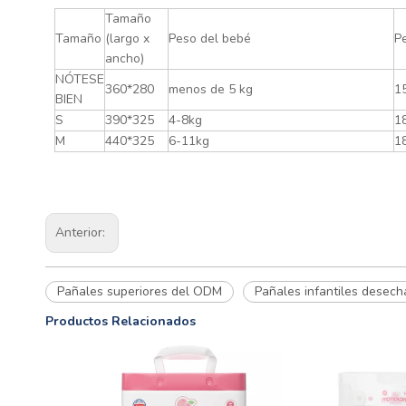
Tamaño
Tamaño
(largo x
Peso del bebé
P
ancho)
NÓTESE
360*280
menos de 5 kg
1
BIEN
S
390*325
4-8kg
1
M
440*325
6-11kg
1
Anterior:
Pañales superiores del ODM
Pañales infantiles desech
Productos Relacionados