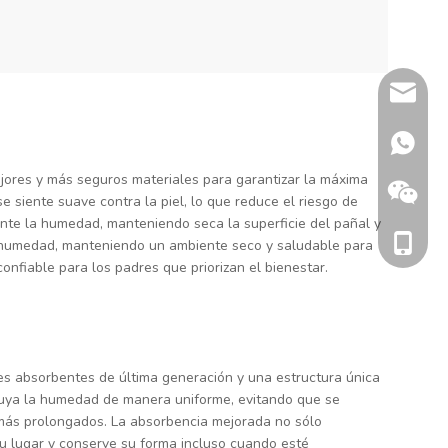
sherry@
+86 132
jores y más seguros materiales para garantizar la máxima
e siente suave contra la piel, lo que reduce el riesgo de
nte la humedad, manteniendo seca la superficie del pañal y
+86 186
la humedad, manteniendo un ambiente seco y saludable para
onfiable para los padres que priorizan el bienestar.
es absorbentes de última generación y una estructura única
ibuya la humedad de manera uniforme, evitando que se
más prolongados. La absorbencia mejorada no sólo
u lugar y conserve su forma incluso cuando esté