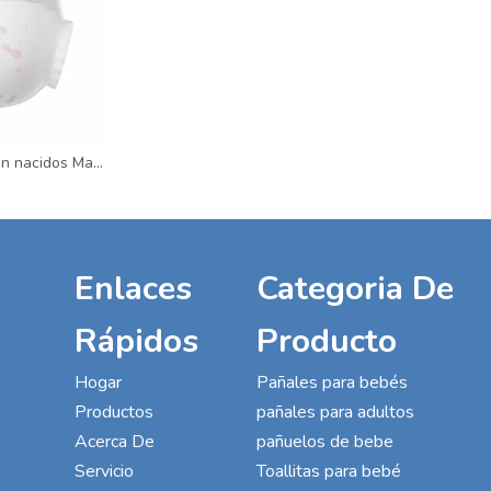
Pañales para recién nacidos Material transpirable y cinturilla ajustable Pañales desechables Proveedores confiables
Enlaces
Categoria De
Rápidos
Producto
Hogar
Pañales para bebés
Productos
pañales para adultos
Acerca De
pañuelos de bebe
Servicio
Toallitas para bebé