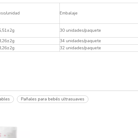
eso/unidad
Embalaje
5,51±2g
30 unidades/paquete
8,26±2g
34 unidades/paquete
8,26±2g
32 unidades/paquete
ables
Pañales para bebés ultrasuaves