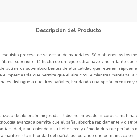
Descripción del Producto
xquisito proceso de selección de materiales. Sólo obtenemos los me
ábana superior está hecha de un tejido ultrasuave y no irritante que s
o de polímeros superabsorbentes de alta calidad que retienen rápidame
ble e impermeable que permite que el aire circule mientras mantiene 
riales distingue a nuestros pañales, brindando una opción premium y c
anzada de absorción mejorada. El diseño innovador incorpora material
ecnología avanzada permite que el pañal absorba rápidamente y distr
on facilidad, manteniendo a su bebé seco y cómodo durante períodos 
 a mantener la integridad del pañal, asegurando que permanezca en s