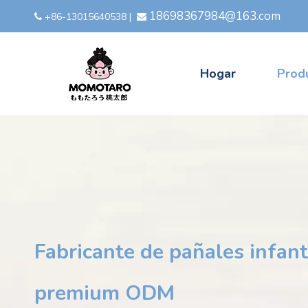
18698367984@163.com
+86-13015640538
|


Hogar
Prod
Fabricante de pañales infan
premium ODM