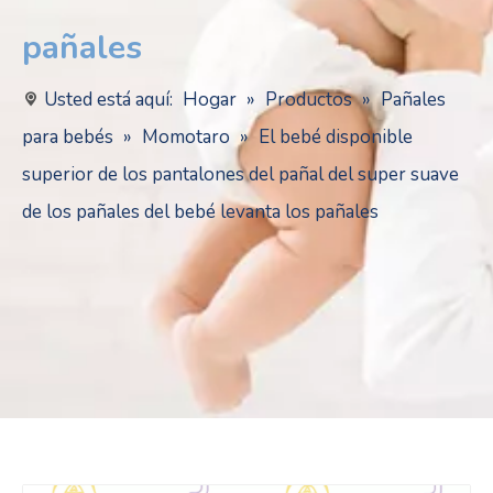
pañales
Usted está aquí:
Hogar
»
Productos
»
Pañales
para bebés
»
Momotaro
»
El bebé disponible
superior de los pantalones del pañal del super suave
de los pañales del bebé levanta los pañales