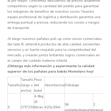
al por mayor. Ofrecemos descuentos de precios altamente
competitivos según la cantidad del pedido para garantizar
los márgenes de beneficio de nuestros socios. Nuestro
equipo profesional de logística y distribución garantiza una
entrega puntual y precisa, reduciendo los costos y riesgos
de transporte.
Al elegir nuestros pañales pull-up como socios comerciales
del lado B, obtendrá productos de alta calidad, excelentes
servicios y un fuerte respaldo para la competitividad del
mercado, y crearán juntos brillantes logros comerciales en
el campo del cuidado materno infantil.
¡Obtenga más información y experimente la calidad
superior de los pañales para bebés Momotaro hoy!
Tamaño
Peso
Tamaño
(largo x
del
Absorbencia
Embalaje
ancho)
bebé
4-8kg
(6
56
2
S
375*230
libras-
420±30ml
unidades/paquete
paquetes/c