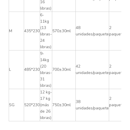
16
libras)
6-
11kg
(13
48
2
M
435*230
570±30ml
libras-
unidades/paquete
paquetes/c
24
libras)
9-
14kg
(20
42
2
L
485*230
700±30ml
libras-
unidades/paquete
paquetes/c
31
libras)
12 kg-
17 kg
2
38
SG
520*230
(más
750±30ml
paquetes/c
unidades/paquete
de 26
libras)