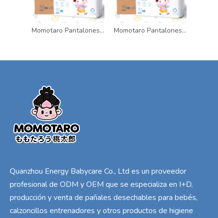
Momotaro Pantalones de entrenamiento desechables de abrazo suave para bebés, lindos pañales, pantalones extraíbles para bebés
Momotaro Pantalones de entrenamiento desechables de abrazo suave para bebés, lindos pañales, pantalones extraíbles para bebés
Quanzhou Energy Babycare Co., Ltd es un proveedor
profesional de ODM y OEM que se especializa en I+D,
producción y venta de pañales desechables para bebés,
calzoncillos entrenadores y otros productos de higiene