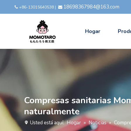
18698367984@163.com
+86-13015640538
|


Hogar
Prod
Compresas sanitarias Momo
naturalmente
Usted está aquí:
Hogar
»
Noticias
»
Compres