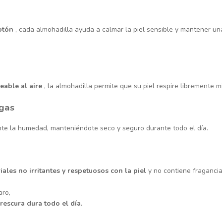
cotón
, cada almohadilla ayuda a calmar la piel sensible y mantener un
eable al aire
, la almohadilla permite que su piel respire libremente mi
ugas
ente la humedad, manteniéndote seco y seguro durante todo el día.
iales no irritantes y respetuosos con la piel
y no contiene fraganci
aro,
rescura dura todo el día.