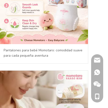
Pantalones para bebé Momotaro: comodidad suave
para cada pequeña aventura
sherry@
+86 132
+86 186