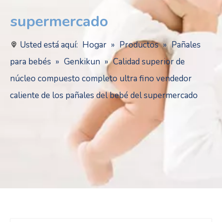
supermercado
Usted está aquí:
Hogar
»
Productos
»
Pañales
para bebés
»
Genkikun
»
Calidad superior de
núcleo compuesto completo ultra fino vendedor
caliente de los pañales del bebé del supermercado