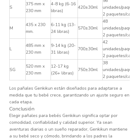
56
375 mm x
4-8 kg (6-16
S
420±30ml
unidades/paquete,
230 mm
libras)
2 paquetes/caja
48
435 x 230
6-11 kg (13-
M
570±30ml
unidades/paquete,
mm.
24 libras)
2 paquetes/caja
42
485 mm x
9-14 kg (20-
L
700±30ml
unidades/paquete,
230 mm
31 libras)
2 paquetes/caja
38
520 mm x
12-17 kg
SG
750±30ml
unidades/paquete,
230 mm
(26+ libras)
2 paquetes/caja
Los pañales Genkikun están diseñados para adaptarse a
medida que tu bebé crece, garantizando un ajuste seguro en
cada etapa.
Conclusión
Elegir pañales para bebés Genkikun significa optar por
comodidad, confiabilidad y calidad superior. Ya sean
aventuras diarias o un sueño reparador, Genkikun mantiene
a su bebé seco y cómodo, brindando a los padres la